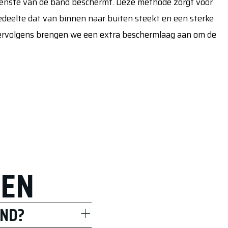
nnenste van de band beschermt. Deze methode zorgt voor
edeelte dat van binnen naar buiten steekt en een sterke
Vervolgens brengen we een extra beschermlaag aan om de
GEN
AND?