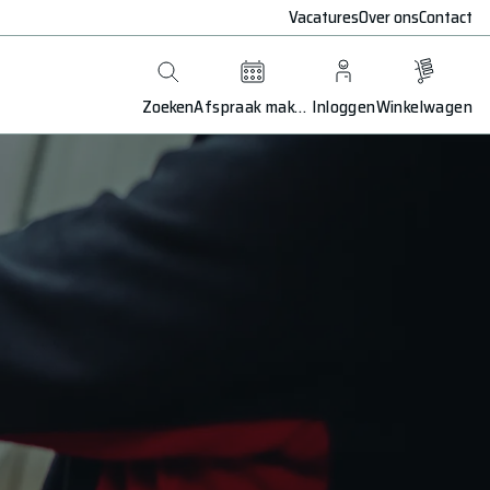
Vacatures
Over ons
Contact
Zoeken
Afspraak maken
Inloggen
Winkelwagen