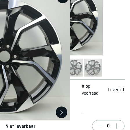
# op
Conditie
Levertijd
voorraad
Zeer goed - Minimale
-
gebruikssporen
Niet leverbaar