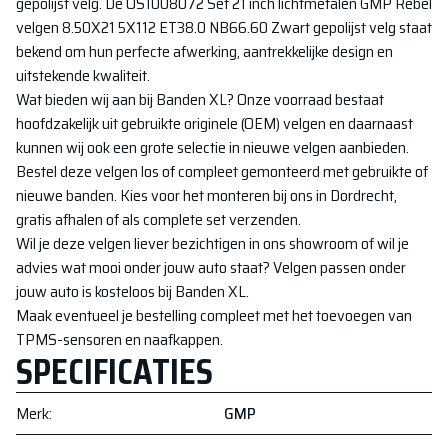
gepolijst
velg. De
OS1008072 Set 21 inch lichtmetalen GMP Rebel
velgen 8.50X21 5X112 ET38.0 NB66.60 Zwart gepolijst
velg staat
bekend om hun perfecte afwerking, aantrekkelijke design en
uitstekende kwaliteit.
Wat bieden wij aan bij Banden XL? Onze voorraad bestaat
hoofdzakelijk uit gebruikte originele (OEM) velgen en daarnaast
kunnen wij ook een grote selectie in nieuwe velgen aanbieden.
Bestel deze velgen los of compleet gemonteerd met gebruikte of
nieuwe banden. Kies voor het monteren bij ons in Dordrecht,
gratis afhalen of als complete set verzenden.
Wil je deze velgen liever bezichtigen in ons showroom of wil je
advies wat mooi onder jouw auto staat? Velgen passen onder
jouw auto is kosteloos bij Banden XL.
Maak eventueel je bestelling compleet met het toevoegen van
TPMS-sensoren en naafkappen.
SPECIFICATIES
Merk
:
GMP