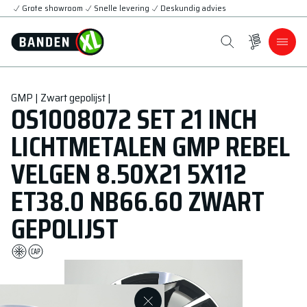
Grote showroom
Snelle levering
Deskundig advies
GMP | Zwart gepolijst |
OS1008072 SET 21 INCH
LICHTMETALEN GMP REBEL
VELGEN 8.50X21 5X112
ET38.0 NB66.60 ZWART
GEPOLIJST