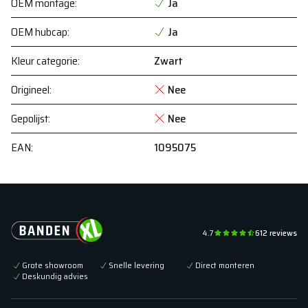
OEM montage
:
Ja
OEM hubcap
:
Ja
Kleur categorie
:
Zwart
Origineel
:
Nee
Gepolijst
:
Nee
EAN
:
1095075
4.7
612
reviews
Grote showroom
Snelle levering
Direct monteren
Deskundig advies