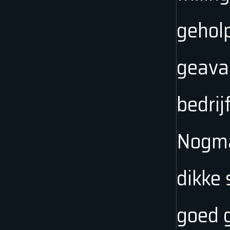
geholp
geava
bedrij
Nogma
dikke 
goed 