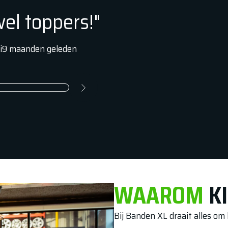
 wel toppers!"
i
9 maanden
geleden
WAAROM
KI
Bij Banden XL draait alles o