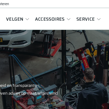
nteren
VELGEN
ACCESSOIRES
SERVICE
heid en transparante
even advies op maat, afgestemd