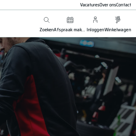
Vacatures
Over ons
Contact
Zoeken
Afspraak maken
Inloggen
Winkelwagen