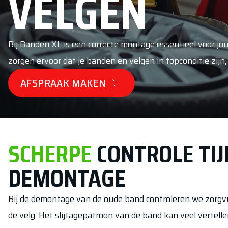
VELGEN
Bij Banden XL is een correcte montage essentieel voor jouw
zorgen ervoor dat je banden en velgen in topconditie zijn
AFSPRAAK MAKEN
SCHERPE
CONTROLE T
I
DEMONTAGE
Bij de demontage van de oude band controleren we zorgvu
de velg. Het slijtagepatroon van de band kan veel vertellen