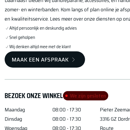
Daarnaast bieden wij bandreparatie, accessoires, en han
zomer- en winterbanden. Kom langs of plan online je afs
en kwaliteitsservice. Lees meer over onze diensten op 
Altijd persoonlijk en deskundig advies
Snel geholpen
Wij denken altijd mee met de klant
MAAK EEN AFSPRAAK
BEZOEK ONZE WINKEL
We zijn gesloten
Maandag
08:00 - 17:30
Pieter Zeem
Dinsdag
08:00 - 17:30
3316 GZ
Dordr
Woensdag
08:00 - 17:30
Route