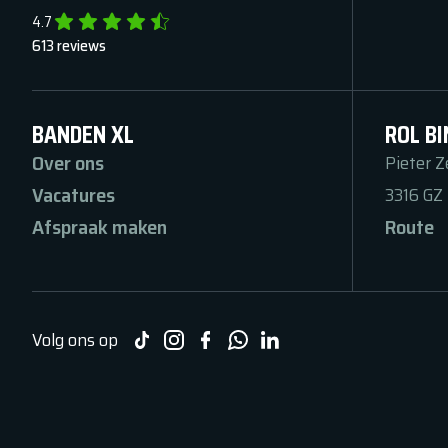
4.7
613
reviews
BANDEN XL
ROL BI
Over ons
Pieter 
Vacatures
3316 GZ
Afspraak maken
Route
Volg ons op