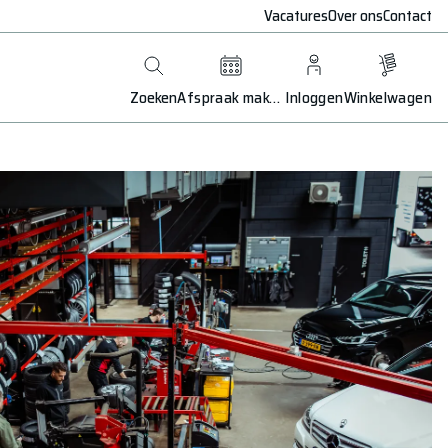
Vacatures
Over ons
Contact
Zoeken
Afspraak maken
Inloggen
Winkelwagen