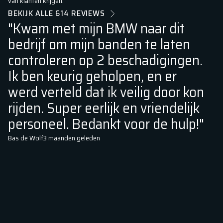
van klanten krijgen.
BEKIJK ALLE
614
REVIEWS
"Kwam met mijn BMW naar dit
"
bedrijf om mijn banden te laten
v
controleren op 2 beschadigingen.
g
Ik ben keurig geholpen, en er
m
werd verteld dat ik veilig door kon
i
rijden. Super eerlijk en vriendelijk
n
personeel. Bedankt voor de hulp!"
d
n
Bas de Wolf
3 maanden
geleden
b
z
g
a
Dr